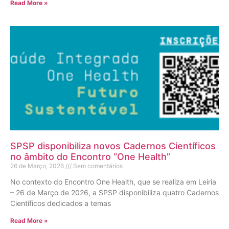
Read More »
SPSP disponibiliza novos Cadernos Científicos
no âmbito do Encontro “One Health”
26 de Março, 2026
Sem comentários
No contexto do Encontro One Health, que se realiza em Leiria
– 26 de Março de 2026, a SPSP disponibiliza quatro Cadernos
Científicos dedicados a temas
Read More »