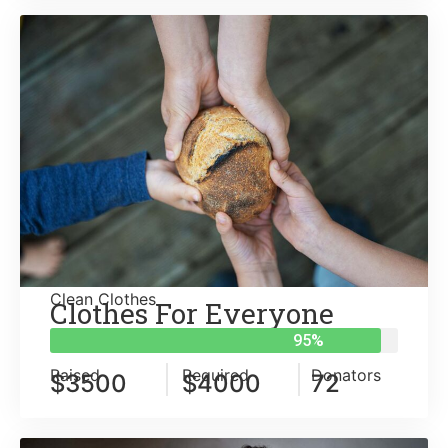
Clean Clothes
Clothes For Everyone
95
%
Raised
Required
Donators
$3500
$4000
72