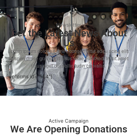
Newsletter
Get the Latest News About
Us
Lorem ipsum dolor sit amet, consec tetur adipi scing elit.
Suspen disse gravida id risus vitae euismod. In sit amet
risus eget dui sollicitudin convallis.
[wpforms id="564"]
Active Campaign
We Are Opening Donations