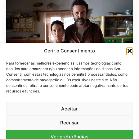
Gerir o Consentimento
Para fornecer as melhores experiências, usamos tecnologias como
cookies para armazenar e/ou aceder a informações do dispositivo.
Consentir com essas tecnologias nos permitirá processar dados, como
comportamento de navegação ou IDs exclusivos neste site. Não
Clean Clothes
consentir ou retirar o consentimento pode afetar negativamante certos
Clean Water For People
recursos e funções.
80
%
Raised
Required
Donators
Aceitar
$5000
$7000
56
Recusar
Ver preferências