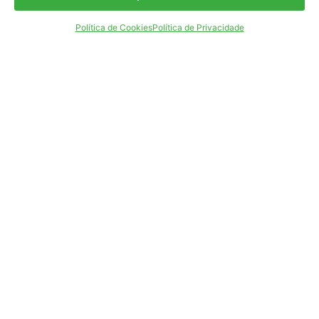
Política de Cookies
Política de Privacidade
SPSP
Sobre Nós
Mensagem do Presidente
Orgãos Sociais
Faça parte
Sócios
Parceiros
Conteúdo