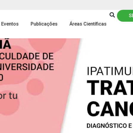
S
& Eventos
Publicações
Áreas Científicas
r tu