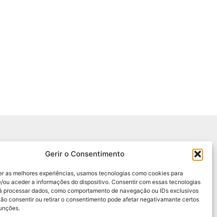
Gerir o Consentimento
Entre em contacto
er as melhores experiências, usamos tecnologias como cookies para
/ou aceder a informações do dispositivo. Consentir com essas tecnologias
rá processar dados, como comportamento de navegação ou IDs exclusivos
CONTACTOS
Não consentir ou retirar o consentimento pode afetar negativamante certos
funções.