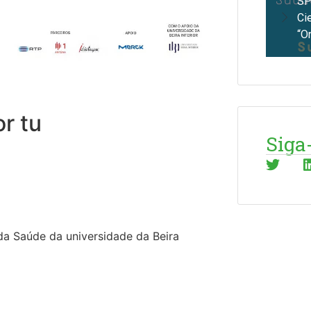
SP
Ci
“O
r tu
Siga
da Saúde da universidade da Beira