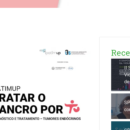
Rece
II
Vi
de
SP
co