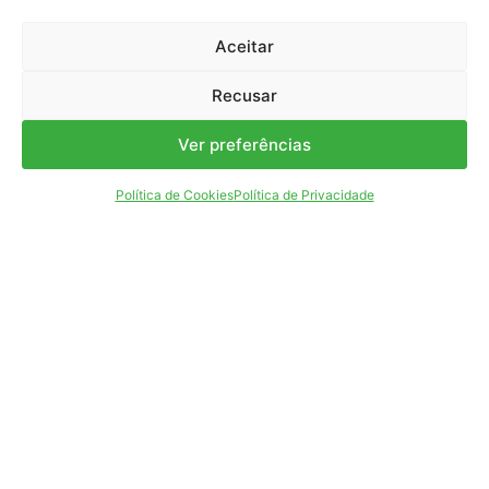
Conteúdo
Aceitar
Notícias & Eventos
Recusar
Publicações
Ver preferências
Áreas Científicas
Política de Cookies
Política de Privacidade
Entre em contacto
CONTACTOS
Termos e Condições
Política de Privacidade